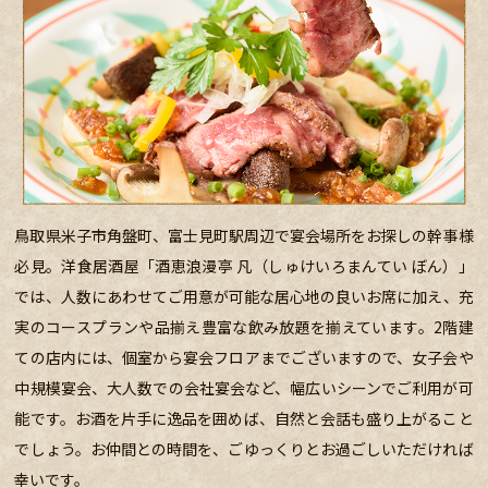
鳥取県米子市角盤町、富士見町駅周辺で宴会場所をお探しの幹事様
必見。洋食居酒屋「酒恵浪漫亭 凡（しゅけいろまんてい ぼん）」
では、人数にあわせてご用意が可能な居心地の良いお席に加え、充
実のコースプランや品揃え豊富な飲み放題を揃えています。2階建
ての店内には、個室から宴会フロアまでございますので、女子会や
中規模宴会、大人数での会社宴会など、幅広いシーンでご利用が可
能です。お酒を片手に逸品を囲めば、自然と会話も盛り上がること
でしょう。お仲間との時間を、ごゆっくりとお過ごしいただければ
幸いです。