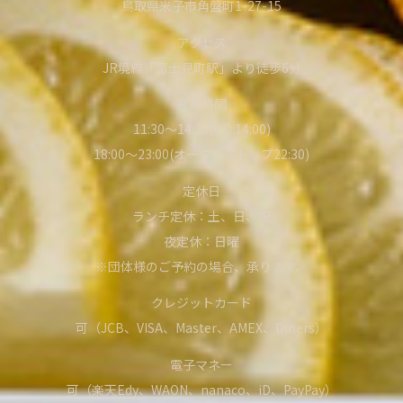
鳥取県米子市角盤町1-27-15
アクセス
JR境線「富士見町駅」より徒歩6分
営業時間
11:30～14:30(L.O.14:00)
18:00～23:00(オーダーストップ22:30)
定休日
ランチ定休：土、日、祝
夜定休：日曜
※団体様のご予約の場合、承ります。
クレジットカード
可（JCB、VISA、Master、AMEX、Diners）
電子マネー
可（楽天Edy、WAON、nanaco、iD、PayPay）