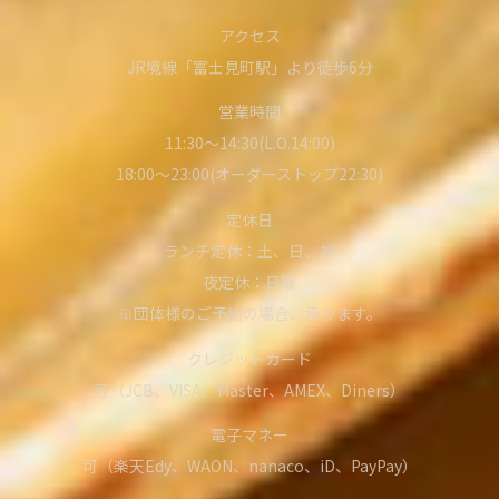
アクセス
JR境線「富士見町駅」より徒歩6分
営業時間
11:30～14:30(L.O.14:00)
18:00～23:00(オーダーストップ22:30)
定休日
ランチ定休：土、日、祝
夜定休：日曜
※団体様のご予約の場合、承ります。
クレジットカード
可（JCB、VISA、Master、AMEX、Diners）
電子マネー
可（楽天Edy、WAON、nanaco、iD、PayPay）