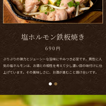
刺身盛り合わせ
1,080
円
人
ある日は、境港から仕入れたカンパチ、サーモン、甘えびを使用
仕
季節によって旬を取り入れるため、その内容は日によって変わり
す。日本海で獲れる新鮮な魚介の味わいは格別です。